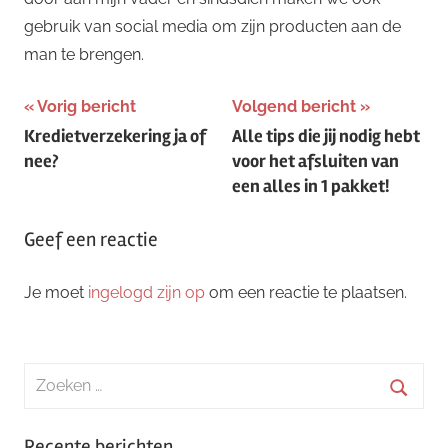
gebruik van social media om zijn producten aan de
man te brengen.
Bericht
Vorig bericht
Volgend bericht
Kredietverzekering ja of
Alle tips die jij nodig hebt
navigatie
nee?
voor het afsluiten van
een alles in 1 pakket!
Geef een reactie
Je moet
ingelogd zijn op
om een reactie te plaatsen.
Zoeken
naar:
Zoeke
Recente berichten