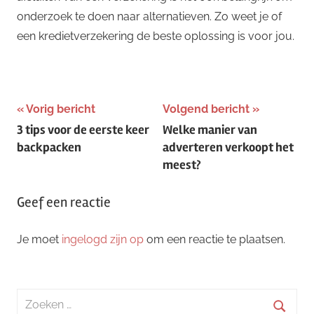
onderzoek te doen naar alternatieven. Zo weet je of
een kredietverzekering de beste oplossing is voor jou.
Bericht
Vorig bericht
Volgend bericht
3 tips voor de eerste keer
Welke manier van
navigatie
backpacken
adverteren verkoopt het
meest?
Geef een reactie
Je moet
ingelogd zijn op
om een reactie te plaatsen.
Zoeken