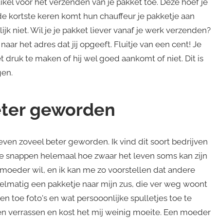
ikel voor het verzenden van je pakket toe. Deze hoef je
de kortste keren komt hun chauffeur je pakketje aan
jk niet. Wil je je pakket liever vanaf je werk verzenden?
r het adres dat jij opgeeft. Fluitje van een cent! Je
t druk te maken of hij wel goed aankomt of niet. Dit is
gen.
beter geworden
even zoveel beter geworden. Ik vind dit soort bedrijven
Ze snappen helemaal hoe zwaar het leven soms kan zijn
 moeder wil, en ik kan me zo voorstellen dat andere
elmatig een pakketje naar mijn zus, die ver weg woont
f en toe foto's en wat persooonlijke spulletjes toe te
ven verrassen en kost het mij weinig moeite. Een moeder