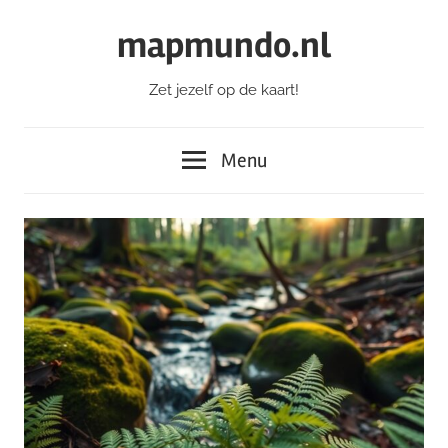
Ga
mapmundo.nl
naar
de
Zet jezelf op de kaart!
inhoud
Menu