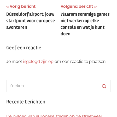
Bericht
Vorig bericht
Volgend bericht
Düsseldorf airport: jouw
Waarom sommige games
navigatie
startpunt voor europese
niet werken op elke
avonturen
console en wat je kunt
doen
Geef een reactie
Je moet
ingelogd zijn op
om een reactie te plaatsen.
Zoeken
naar:
Zoeke
Recente berichten
De invloed van europese steden op de streetwear