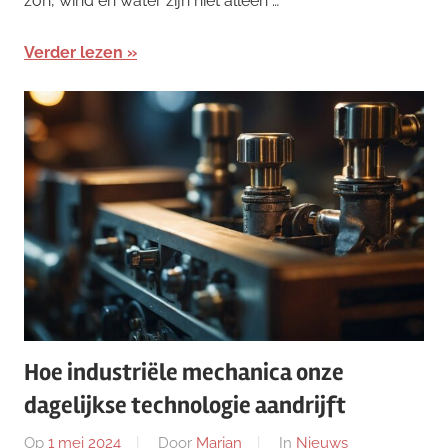
zon, wind en water zijn niet alleen …
Verder lezen
Hoe industriële mechanica onze
dagelijkse technologie aandrijft
Op
1 mei 2024
Door
Marjan
In
Nieuws