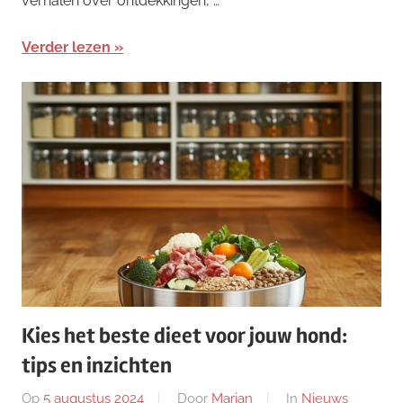
verhalen over ontdekkingen, …
Verder lezen
Kies het beste dieet voor jouw hond:
tips en inzichten
Op
5 augustus 2024
Door
Marjan
In
Nieuws