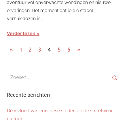
avontuur vol onverwachte wendingen en nieuwe
ervaringen. Het moment dat je die stapel
verhuisdozen in …
Verder lezen
Berichten
Vorige
Volgende
«
1
2
3
4
5
6
»
berichten
berichten
paginering
Zoeken
naar:
Zoeke
Recente berichten
De invloed van europese steden op de streetwear
cultuur