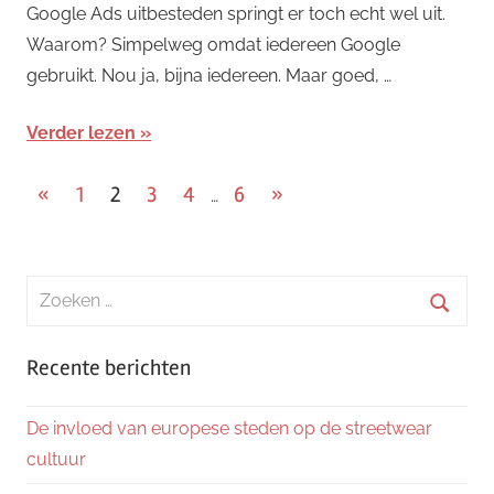
Google Ads uitbesteden springt er toch echt wel uit.
Waarom? Simpelweg omdat iedereen Google
gebruikt. Nou ja, bijna iedereen. Maar goed, …
Verder lezen
Berichten
Vorige
Volgende
«
1
2
3
4
6
»
…
berichten
berichten
paginering
Zoeken
naar:
Zoeke
Recente berichten
De invloed van europese steden op de streetwear
cultuur